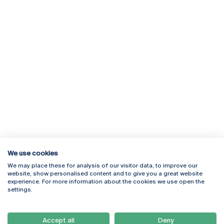
We use cookies
We may place these for analysis of our visitor data, to improve our
Rua Diogo Botelho 1327
Campus Online
website, show personalised content and to give you a great website
4169-005 Porto
Webmail
experience. For more information about the cookies we use open the
+351 226 196 240
Intranet
settings.
Email:
artes@ucp.pt
Serviços
Como Chegar
Accept all
Deny