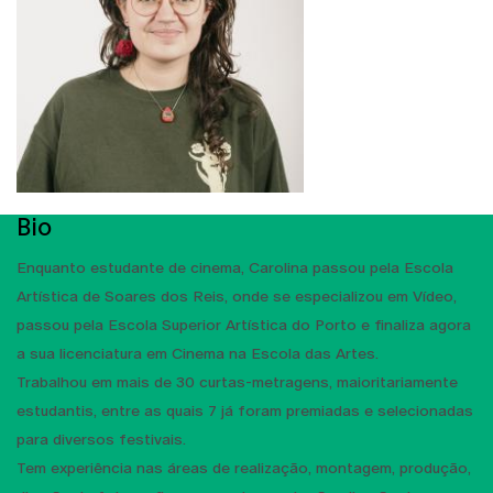
Bio
Enquanto estudante de cinema, Carolina passou pela Escola
Artística de Soares dos Reis, onde se especializou em Vídeo,
passou pela Escola Superior Artística do Porto e finaliza agora
a sua licenciatura em Cinema na Escola das Artes.
Trabalhou em mais de 30 curtas-metragens, maioritariamente
estudantis, entre as quais 7 já foram premiadas e selecionadas
para diversos festivais.
Tem experiência nas áreas de realização, montagem, produção,