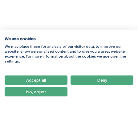
We use cookies
We may place these for analysis of our visitor data, to improve our
Rua Diogo Botelho 1327
Campus Online
website, show personalised content and to give you a great website
4169-005 Porto
Webmail
experience. For more information about the cookies we use open the
+351 226 196 240
Intranet
settings.
Email:
artes@ucp.pt
Serviços
Como Chegar
Accept all
Deny
Newsletter
No, adjust
© 2026
Braga
Universidade Católica
Lisboa
Portuguesa
Porto
Viseu
Política de Privacidade