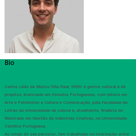
Bio
Carlos Lêdo de Matos (Vila Real, 1999) é gestor cultural e de
projetos, licenciado em Estudos Portugueses, com minors em
Arte e Património e Cultura e Comunicação, pela Faculdade de
Letras da Universidade de Lisboa e, atualmente, finalista do
Mestrado em Gestão de Indústrias Criativas, na Universidade
Católica Portuguesa.
Ao longo do seu percurso, tem trabalhado na interseção entre