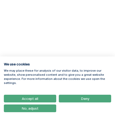
We use cookies
We may place these for analysis of our visitor data, to improve our
Rua Diogo Botelho 1327
Campus Online
website, show personalised content and to give you a great website
4169-005 Porto
Webmail
experience. For more information about the cookies we use open the
+351 226 196 240
Intranet
settings.
Email:
artes@ucp.pt
Serviços
Como Chegar
Accept all
Deny
Newsletter
No, adjust