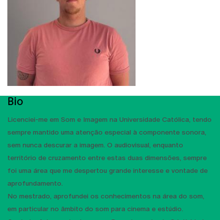
Bio
Licenciei-me em Som e Imagem na Universidade Católica, tendo
sempre mantido uma atenção especial à componente sonora,
sem nunca descurar a imagem. O audiovisual, enquanto
território de cruzamento entre estas duas dimensões, sempre
foi uma área que me despertou grande interesse e vontade de
aprofundamento.
No mestrado, aprofundei os conhecimentos na área do som,
em particular no âmbito do som para cinema e estúdio.