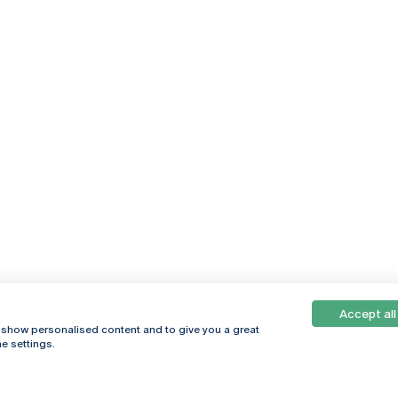
Accept all
, show personalised content and to give you a great
e settings.
Online
© 2026
Universidade
Católica