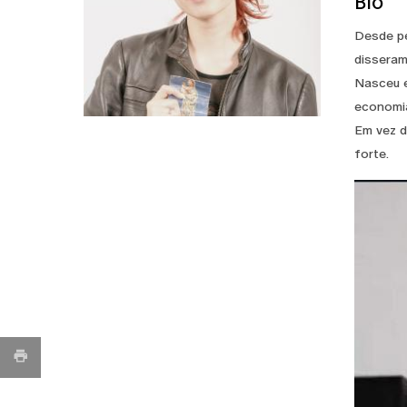
Bio
Desde pe
disseram
Nasceu e
economia
Em vez d
forte.