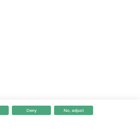
Deny
No, adjust
Braga
Lisboa
Porto