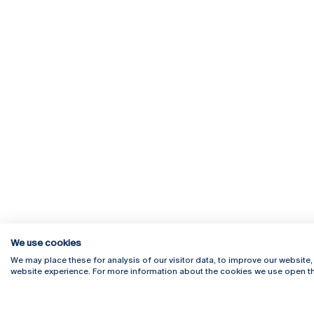
We use cookies
We may place these for analysis of our visitor data, to improve our website
website experience. For more information about the cookies we use open th
Rua Diogo Botelho 1327
Campus 
4169-005 Porto
Webmail
+351 226 196 240
Intranet