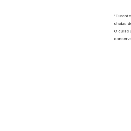
"Durante
cheias d
O curso 
conserva