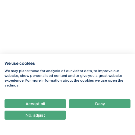
We use cookies
We may place these for analysis of our visitor data, to improve our
Rua Diogo Botelho 1327
Campus Online
website, show personalised content and to give you a great website
4169-005 Porto
Webmail
experience. For more information about the cookies we use open the
+351 226 196 240
Intranet
settings.
Email:
artes@ucp.pt
Serviços
Como Chegar
Accept all
Deny
Newsletter
No, adjust
© 2026
Braga