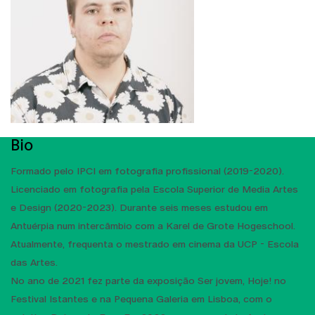
Bio
Formado pelo IPCI em fotografia profissional (2019-2020).
Licenciado em fotografia pela Escola Superior de Media Artes
e Design (2020-2023). Durante seis meses estudou em
Antuérpia num intercâmbio com a Karel de Grote Hogeschool.
Atualmente, frequenta o mestrado em cinema da UCP - Escola
das Artes.
No ano de 2021 fez parte da exposição Ser jovem, Hoje! no
Festival Istantes e na Pequena Galeria em Lisboa, com o