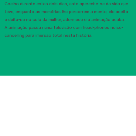
Coelho durante estes dois dias, este apercebe-se da vida que
teve, enquanto as memórias lhe percorrem a mente, ele aceita
e deita-se no colo da mulher, adormece e a animação acaba.
A animação passa numa televisão com head-phones noise-
cancelling para imersão total nesta história.