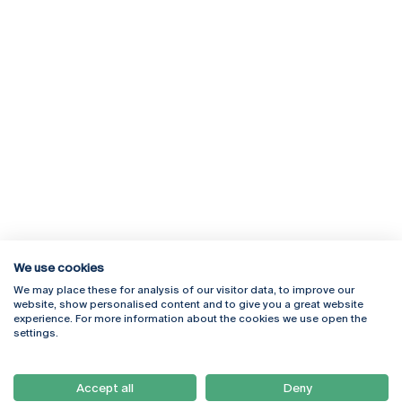
We use cookies
We may place these for analysis of our visitor data, to improve our
Rua Diogo Botelho 1327
Campus Online
website, show personalised content and to give you a great website
4169-005 Porto
Webmail
experience. For more information about the cookies we use open the
+351 226 196 240
Intranet
settings.
Email:
artes@ucp.pt
Serviços
Como Chegar
Accept all
Deny
Newsletter