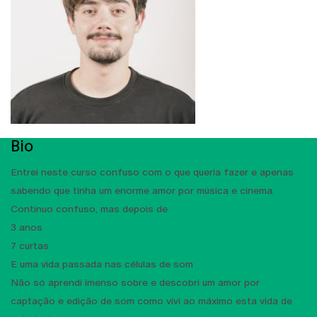
Bio
Entrei neste curso confuso com o que queria fazer e apenas
sabendo que tinha um enorme amor por música e cinema.
Continuo confuso, mas depois de
3 anos
7 curtas
E uma vida passada nas células de som
Não só aprendi imenso sobre e descobri um amor por
captação e edição de som como vivi ao máximo esta vida de