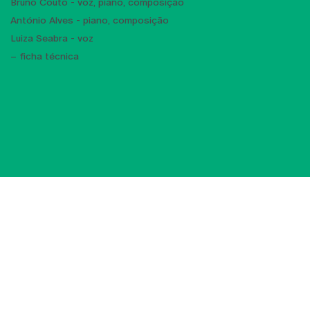
Bruno Couto - voz, piano, composição
António Alves - piano, composição
Luiza Seabra - voz
– ficha técnica