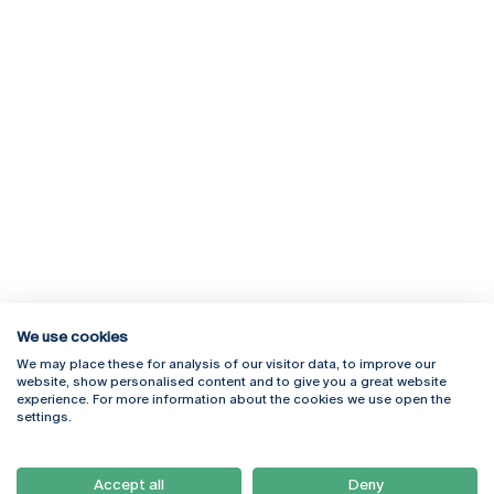
We use cookies
We may place these for analysis of our visitor data, to improve our
Rua Diogo Botelho 1327
Campus Online
website, show personalised content and to give you a great website
4169-005 Porto
Webmail
experience. For more information about the cookies we use open the
+351 226 196 240
Intranet
settings.
Email:
artes@ucp.pt
Serviços
Como Chegar
Accept all
Deny