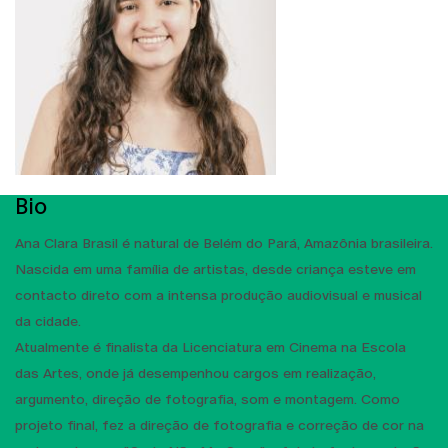
Bio
Ana Clara Brasil é natural de Belém do Pará, Amazônia brasileira.
Nascida em uma família de artistas, desde criança esteve em
contacto direto com a intensa produção audiovisual e musical
da cidade.
Atualmente é finalista da Licenciatura em Cinema na Escola
das Artes, onde já desempenhou cargos em realização,
argumento, direção de fotografia, som e montagem. Como
projeto final, fez a direção de fotografia e correção de cor na