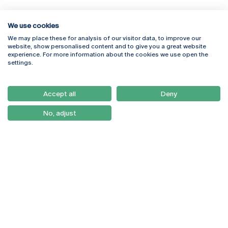
We use cookies
We may place these for analysis of our visitor data, to improve our
Rua Diogo Botelho 1327
Campus Online
website, show personalised content and to give you a great website
4169-005 Porto
Webmail
experience. For more information about the cookies we use open the
+351 226 196 240
Intranet
settings.
Email:
artes@ucp.pt
Serviços
Como Chegar
Accept all
Deny
Newsletter
No, adjust
© 2026
Braga
Universidade Católica
Lisboa
Portuguesa
Porto
Viseu
Política de Privacidade
Termos & Condições
Direitos do Titular dos
Dados