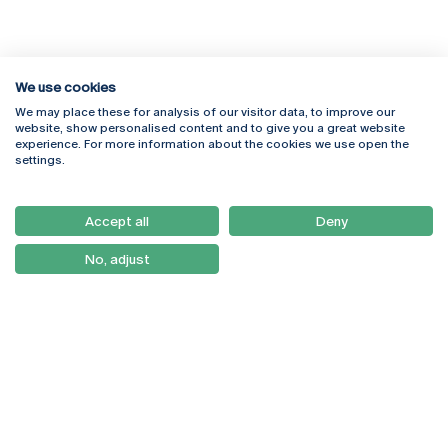
We use cookies
We may place these for analysis of our visitor data, to improve our
Rua Diogo Botelho 1327
Campus Online
website, show personalised content and to give you a great website
4169-005 Porto
Webmail
experience. For more information about the cookies we use open the
+351 226 196 240
Intranet
settings.
Email:
artes@ucp.pt
Serviços
Como Chegar
Accept all
Deny
Newsletter
No, adjust
© 2026
Braga
Universidade Católica
Lisboa
Portuguesa
Porto
Viseu
Política de Privacidade
Termos & Condições
Direitos do Titular dos