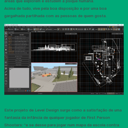
áreas que explorem e estudem a psique humana.
Acima de tudo, vive pela boa disposição e por uma boa
gargalhada partilhada com as pessoas de quem gosta.
Este projeto de Level Design surge como a satisfação de uma
fantasia da infância de qualquer jogador de First Person
Shooters: “e se desse para jogar num mapa da escola contra