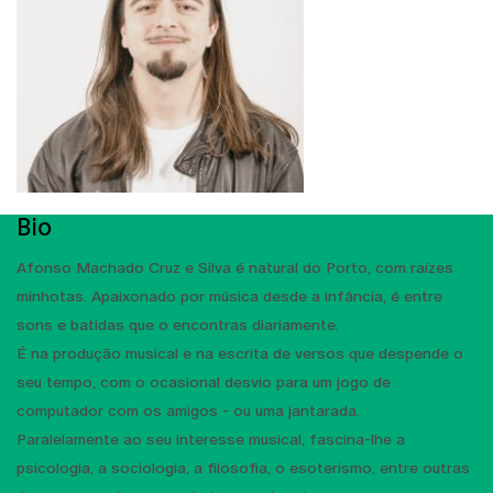
Bio
Afonso Machado Cruz e Silva é natural do Porto, com raízes
minhotas. Apaixonado por música desde a infância, é entre
sons e batidas que o encontras diariamente.
É na produção musical e na escrita de versos que despende o
seu tempo, com o ocasional desvio para um jogo de
computador com os amigos - ou uma jantarada.
Paralelamente ao seu interesse musical, fascina-lhe a
psicologia, a sociologia, a filosofia, o esoterismo, entre outras