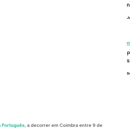
n
J
C
P
s
S
a Português
, a decorrer em Coimbra entre 9 de