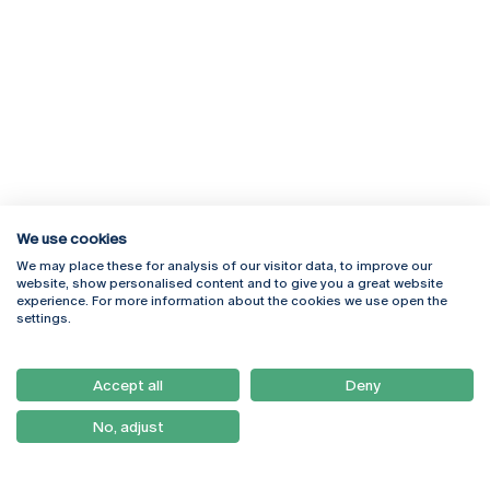
We use cookies
We may place these for analysis of our visitor data, to improve our
Rua Diogo Botelho 1327
Campus Online
website, show personalised content and to give you a great website
4169-005 Porto
Webmail
experience. For more information about the cookies we use open the
+351 226 196 240
Intranet
settings.
Email:
artes@ucp.pt
Serviços
Como Chegar
Accept all
Deny
Newsletter
No, adjust