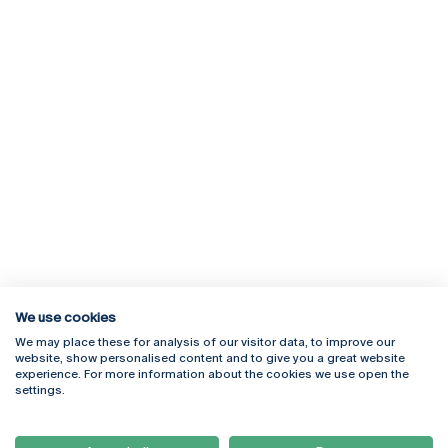
We use cookies
We may place these for analysis of our visitor data, to improve our
Rua Diogo Botelho 1327
Campus Online
website, show personalised content and to give you a great website
4169-005 Porto
Webmail
experience. For more information about the cookies we use open the
+351 226 196 240
Intranet
settings.
Email:
artes@ucp.pt
Serviços
Como Chegar