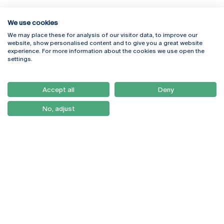
We use cookies
We may place these for analysis of our visitor data, to improve our
Rua Diogo Botelho 1327
Campus Online
website, show personalised content and to give you a great website
4169-005 Porto
Webmail
experience. For more information about the cookies we use open the
+351 226 196 240
Intranet
settings.
Email:
artes@ucp.pt
Serviços
Como Chegar
Accept all
Deny
Newsletter
No, adjust
© 2026
Braga
Universidade Católica
Lisboa
Portuguesa
Porto
Viseu
Política de Privacidade
Termos & Condições
Direitos do Titular dos
Dados