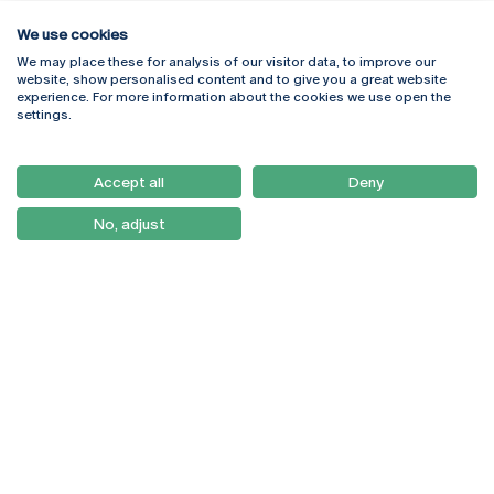
We use cookies
We may place these for analysis of our visitor data, to improve our
Rua Diogo Botelho 1327
Campus Online
website, show personalised content and to give you a great website
4169-005 Porto
Webmail
experience. For more information about the cookies we use open the
+351 226 196 240
Intranet
settings.
Email:
artes@ucp.pt
Serviços
Como Chegar
Accept all
Deny
Newsletter
No, adjust
© 2026
Braga
Universidade Católica
Lisboa
Portuguesa
Porto
Viseu
Política de Privacidade
Termos & Condições
Direitos do Titular dos
Dados