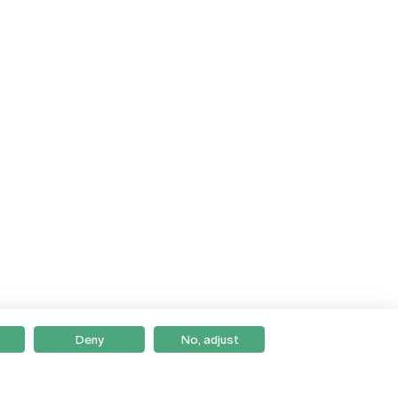
Deny
No, adjust
Braga
Lisboa