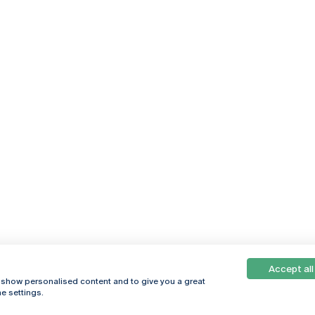
Accept all
, show personalised content and to give you a great
e settings.
Online
© 2026
Universidade