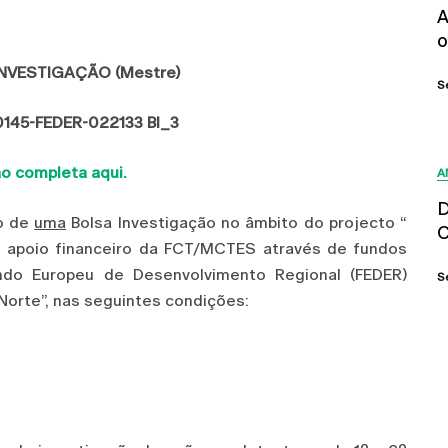
A
o
NVESTIGAÇÃO (Mestre)
S
0145-FEDER-022133 BI_3
o completa aqui.
A
D
ão de
uma
Bolsa Investigação no âmbito do projecto “
C
apoio financeiro da FCT/MCTES através de fundos
undo Europeu de Desenvolvimento Regional (FEDER)
S
Norte”, nas seguintes condições: