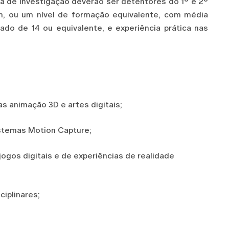
a de investigação deverão ser detentores do 1º e 2º
, ou um nível de formação equivalente, com média
ado de 14 ou equivalente, e experiência prática nas
as animação 3D e artes digitais;
stemas Motion Capture;
ogos digitais e de experiências de realidade
ciplinares;