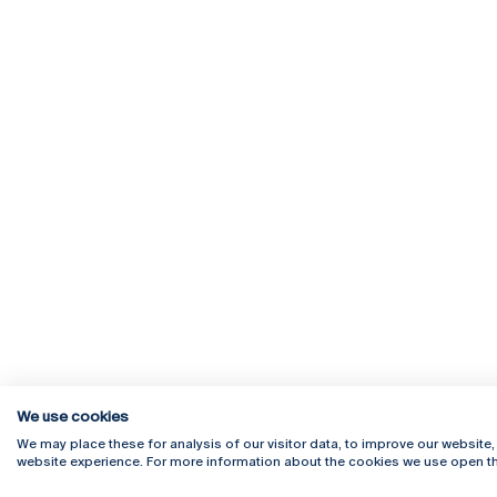
We use cookies
We may place these for analysis of our visitor data, to improve our website
website experience. For more information about the cookies we use open th
Rua Diogo Botelho 1327
Campus 
4169-005 Porto
Webmail