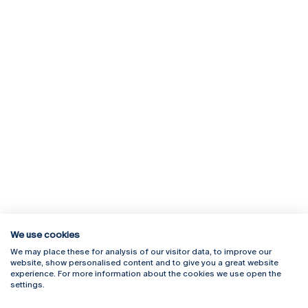
We use cookies
We may place these for analysis of our visitor data, to improve our
Rua Diogo Botelho 1327
Campus Online
website, show personalised content and to give you a great website
4169-005 Porto
Webmail
experience. For more information about the cookies we use open the
+351 226 196 240
Intranet
settings.
Email:
artes@ucp.pt
Serviços