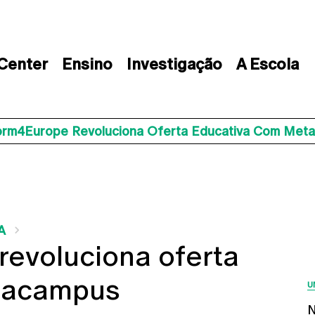
 Center
Ensino
Investigação
A Escola
orm4Europe Revoluciona Oferta Educativa Com Met
A
revoluciona oferta
tacampus
U
N