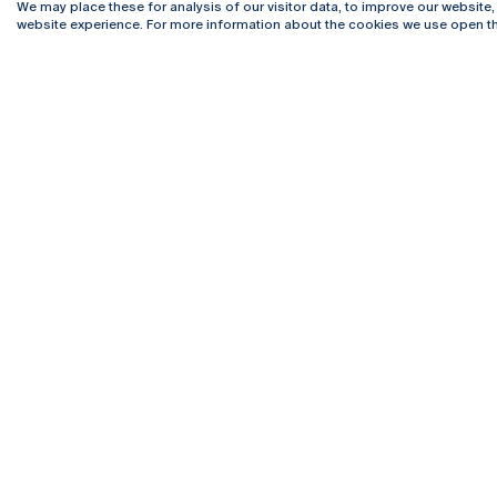
We may place these for analysis of our visitor data, to improve our website
website experience. For more information about the cookies we use open th
Rua Diogo Botelho 1327
Campus 
4169-005 Porto
Webmail
+351 226 196 240
Intranet
Email:
artes@ucp.pt
Serviço
Como C
Newslet