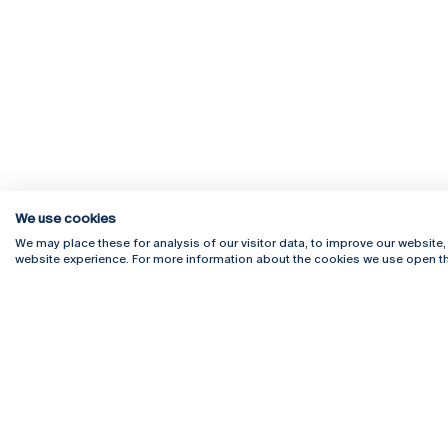
We use cookies
We may place these for analysis of our visitor data, to improve our website
website experience. For more information about the cookies we use open th
Rua Diogo Botelho 1327
Campus 
4169-005 Porto
Webmail
+351 226 196 240
Intranet
Email:
artes@ucp.pt
Serviço
Como C
Newslet