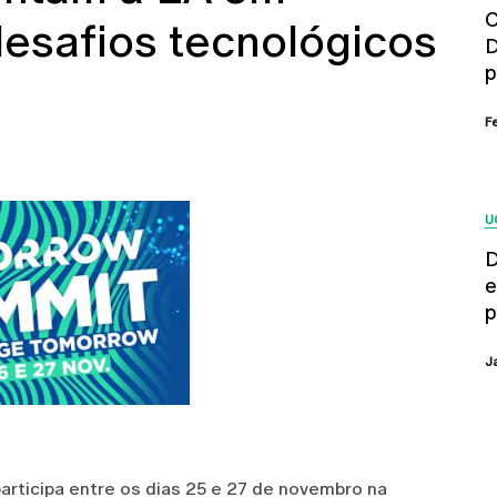
C
esafios tecnológicos
D
p
F
U
D
e
p
J
articipa entre os dias 25 e 27 de novembro na