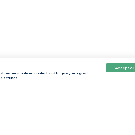
Accept all
, show personalised content and to give you a great
e settings.
Online
© 2026
Universidade
Católica
s
Portuguesa
hegar
Política de
ter
Privacidade
Termos &
Condições
Direitos do Titular