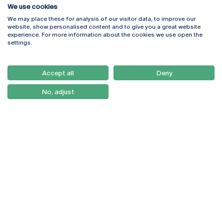
We use cookies
We may place these for analysis of our visitor data, to improve our
Rua Diogo Botelho 1327
Campus Online
website, show personalised content and to give you a great website
4169-005 Porto
Webmail
experience. For more information about the cookies we use open the
+351 226 196 240
Intranet
settings.
Email:
artes@ucp.pt
Serviços
Como Chegar
Accept all
Deny
Newsletter
No, adjust
© 2026
Braga
Universidade Católica
Lisboa
Portuguesa
Porto
Viseu
Política de Privacidade
Termos & Condições
Direitos do Titular dos
Dados