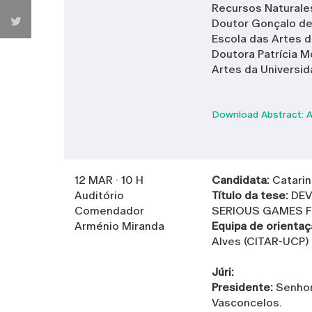
Recursos Naturales
Doutor Gonçalo de
Escola das Artes d
Doutora Patrícia M
Artes da Universi
Download Abstract: A
12 MAR · 10 H
Candidata:
Catarin
Auditório
Título da tese:
DEV
Comendador
SERIOUS GAMES 
Arménio Miranda
Equipa de orienta
Alves (CITAR-UCP)
Júri:
Presidente:
Senhor
Vasconcelos.