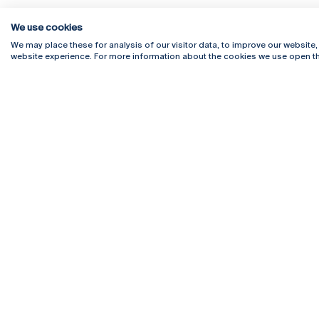
We use cookies
We may place these for analysis of our visitor data, to improve our website
website experience. For more information about the cookies we use open th
Rua Diogo Botelho 1327
Campus 
4169-005 Porto
Webmail
+351 226 196 240
Intranet
Email:
artes@ucp.pt
Serviço
Como C
Newslet