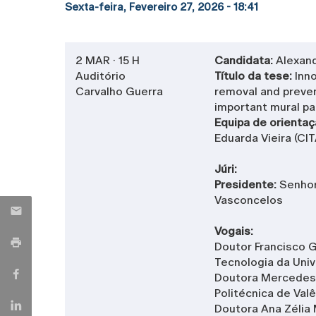
Sexta-feira, Fevereiro 27, 2026 - 18:41
2 MAR · 15 H
Candidata:
Alexand
Auditório
Título da tese:
Inn
Carvalho Guerra
removal and prevent
important mural pa
Equipa de orienta
Eduarda Vieira (C
Júri:
Presidente:
Senhor
Vasconcelos
Vogais:
Doutor Francisco G
Tecnologia da Uni
Doutora Mercedes S
Politécnica de Val
Doutora Ana Zélia M