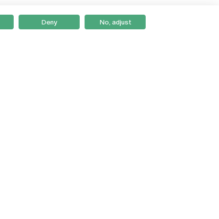
Deny
No, adjust
Braga
Lisboa
Porto
Viseu