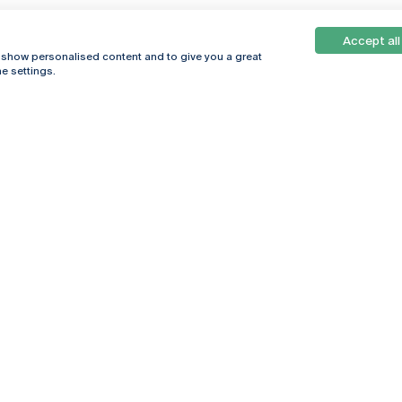
Accept all
, show personalised content and to give you a great
e settings.
Online
© 2026
Universidade
Católica
s
Portuguesa
hegar
Política de
ter
Privacidade
Termos &
Condições
Direitos do Titular
dos Dados
Entidades Financiadoras