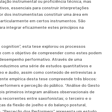
ção instrumental ou proficiência técnica, mas
os, essenciais para construir interpretações
or dos instrumentistas constituir uma área em
particularmente em certos instrumentos. São
ara integrar eficazmente estes princípios na
cognition”, esta tese explorou os processos
one com o objetivo de compreender como estes podem
desempenho performativo. Através de uma
nduzimos uma série de estudos quantitativos e
eo e áudio, assim como conteúdo de entrevistas a
nente empírica desta tese compreende três blocos:
erformers e perceção do público. “Análise do Gesto
is primeiros integram análises observacionais de
s recorrentes entre saxofonistas; o terceiro e o
s da flexão de joelho e do balanço postural,
o. “Perceção dos Performers” apresenta um estudo