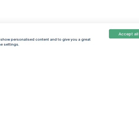
Accept all
, show personalised content and to give you a great
e settings.
Online
© 2026
Universidade
Católica
s
Portuguesa
hegar
Política de
ter
Privacidade
Termos &
Condições
Direitos do Titular
dos Dados
Entidades Financiadoras