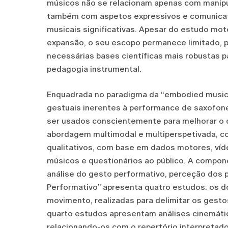
músicos não se relacionam apenas com manipula
também com aspetos expressivos e comunicativ
musicais significativas. Apesar do estudo mot
expansão, o seu escopo permanece limitado, 
necessárias bases científicas mais robustas p
pedagogia instrumental.
Enquadrada no paradigma da “embodied music 
gestuais inerentes à performance de saxof
ser usados conscientemente para melhorar o 
abordagem multimodal e multiperspetivada, co
qualitativos, com base em dados motores, víd
músicos e questionários ao público. A compo
análise do gesto performativo, perceção dos p
Performativo” apresenta quatro estudos: os do
movimento, realizadas para delimitar os gesto
quarto estudos apresentam análises cinemática
relacionando-os com o repertório interpretad