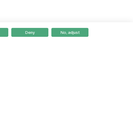
Deny
No, adjust
Braga
Lisboa
Porto
Viseu