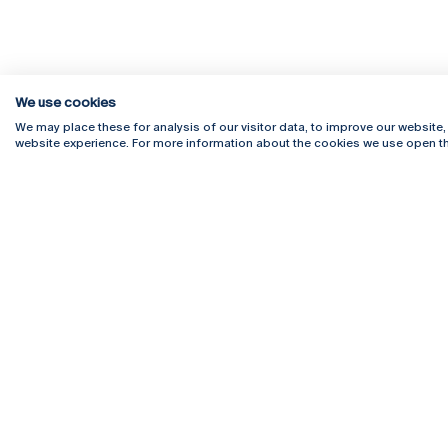
We use cookies
We may place these for analysis of our visitor data, to improve our website
website experience. For more information about the cookies we use open th
Rua Diogo Botelho 1327
Campus 
4169-005 Porto
Webmail
+351 226 196 240
Intranet
Email:
artes@ucp.pt
Serviço
Como C
Newslet