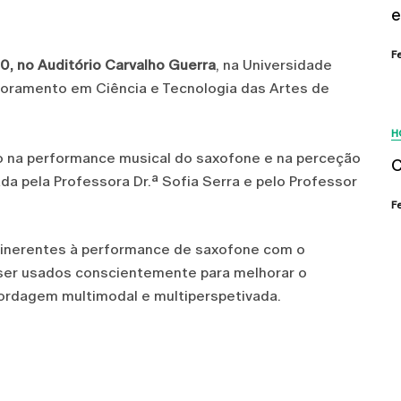
e
F
30, no Auditório Carvalho Guerra
, na Universidade
utoramento em Ciência e Tecnologia das Artes de
H
sto na performance musical do saxofone e na perceção
C
ada pela Professora Dr.ª Sofia Serra e pelo Professor
F
 inerentes à performance de saxofone com o
er usados conscientemente para melhorar o
ordagem multimodal e multiperspetivada.