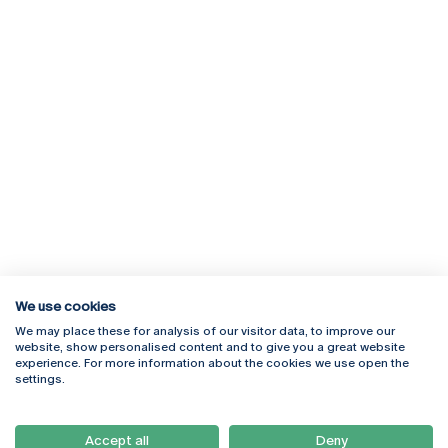
We use cookies
We may place these for analysis of our visitor data, to improve our
Rua Diogo Botelho 1327
Campus Online
website, show personalised content and to give you a great website
4169-005 Porto
Webmail
experience. For more information about the cookies we use open the
+351 226 196 240
Intranet
settings.
Email:
artes@ucp.pt
Serviços
Como Chegar
Accept all
Deny