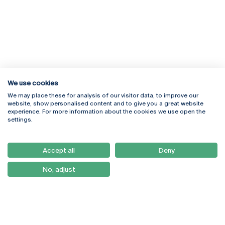
We use cookies
We may place these for analysis of our visitor data, to improve our
Rua Diogo Botelho 1327
Campus Online
website, show personalised content and to give you a great website
4169-005 Porto
Webmail
experience. For more information about the cookies we use open the
+351 226 196 240
Intranet
settings.
Email:
artes@ucp.pt
Serviços
Como Chegar
Accept all
Deny
Newsletter
No, adjust
© 2026
Braga
Universidade Católica
Lisboa
Portuguesa
Porto