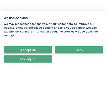
We use cookies
We may place these for analysis of our visitor data, to improve our
Rua Diogo Botelho 1327
Campus Online
website, show personalised content and to give you a great website
4169-005 Porto
Webmail
experience. For more information about the cookies we use open the
+351 226 196 240
Intranet
settings.
Email:
artes@ucp.pt
Serviços
Como Chegar
Accept all
Deny
Newsletter
No, adjust
© 2026
Braga
Universidade Católica
Lisboa
Portuguesa
Porto
Viseu
Política de Privacidade
Termos & Condições
Direitos do Titular dos
Dados