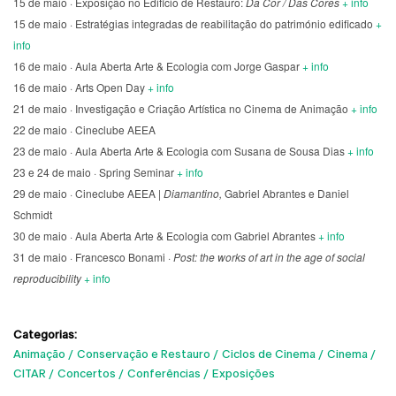
15 de maio · Exposição no Edifício de Restauro:
Da Cor / Das Cores
+ info
15 de maio · Estratégias integradas de reabilitação do património edificado
+
info
16 de maio · Aula Aberta Arte & Ecologia com Jorge Gaspar
+ info
16 de maio · Arts Open Day
+ info
21 de maio · Investigação e Criação Artística no Cinema de Animação
+ info
22 de maio · Cineclube AEEA
23 de maio · Aula Aberta Arte & Ecologia com Susana de Sousa Dias
+ info
23 e 24 de maio · Spring Seminar
+ info
29 de maio · Cineclube AEEA |
Diamantino,
Gabriel Abrantes e Daniel
Schmidt
30 de maio · Aula Aberta Arte & Ecologia com Gabriel Abrantes
+ info
31 de maio · Francesco Bonami ·
Post: the works of art in the age of social
reproducibility
+ info
Categorias:
Animação
Conservação e Restauro
Ciclos de Cinema
Cinema
CITAR
Concertos
Conferências
Exposições