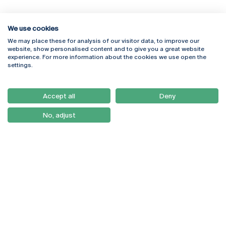
We use cookies
We may place these for analysis of our visitor data, to improve our
Rua Diogo Botelho 1327
Campus Online
website, show personalised content and to give you a great website
4169-005 Porto
Webmail
experience. For more information about the cookies we use open the
+351 226 196 240
Intranet
settings.
Email:
artes@ucp.pt
Serviços
Como Chegar
Accept all
Deny
Newsletter
No, adjust
© 2026
Braga
Universidade Católica
Lisboa
Portuguesa
Porto
Viseu
Política de Privacidade
Termos & Condições
Direitos do Titular dos
Dados