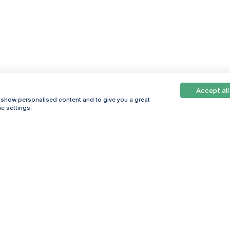
Accept all
, show personalised content and to give you a great
e settings.
Online
© 2026
Universidade
Católica
s
Portuguesa
hegar
Política de
ter
Privacidade
Termos &
Condições
Direitos do Titular
dos Dados