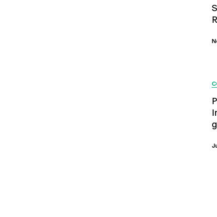
S
R
N
C
P
I
g
J