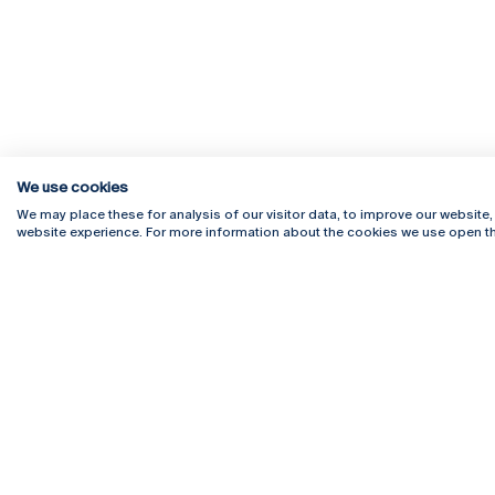
We use cookies
We may place these for analysis of our visitor data, to improve our website
website experience. For more information about the cookies we use open th
Rua Diogo Botelho 1327
Campus 
4169-005 Porto
Webmail
+351 226 196 240
Intranet
Email:
artes@ucp.pt
Serviço
Como C
Newslet