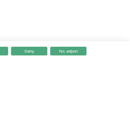
Deny
No, adjust
Braga
Lisboa
Porto
Viseu