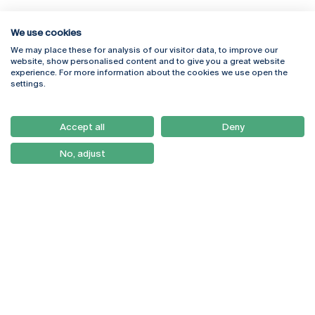
We use cookies
We may place these for analysis of our visitor data, to improve our
Rua Diogo Botelho 1327
Campus Online
website, show personalised content and to give you a great website
4169-005 Porto
Webmail
experience. For more information about the cookies we use open the
+351 226 196 240
Intranet
settings.
Email:
artes@ucp.pt
Serviços
Como Chegar
Accept all
Deny
Newsletter
No, adjust
© 2026
Braga
Universidade Católica
Lisboa
Portuguesa
Porto
Viseu
Política de Privacidade
Termos & Condições
Direitos do Titular dos
Dados