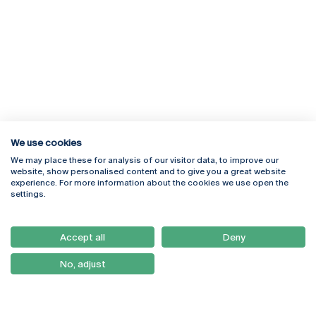
We use cookies
We may place these for analysis of our visitor data, to improve our
Rua Diogo Botelho 1327
Campus Online
website, show personalised content and to give you a great website
4169-005 Porto
Webmail
experience. For more information about the cookies we use open the
+351 226 196 240
Intranet
settings.
Email:
artes@ucp.pt
Serviços
Como Chegar
Accept all
Deny
Newsletter
No, adjust
© 2026
Braga