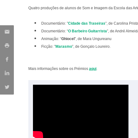
Quatro produções de alunos de Som e Imagem da Escola das Ar
Documentário: ”
Cidade das Traseiras
”, de Carolina Prist
Documentário: “
O Barbeiro Guitarrista
”, de André Almei
Animação: “
Ghiocel
", de Mara Ungureanu
Ficção: ”
Marasmo
”, de Gonçalo Loureiro.
Mais informações sobre os Prémios
aqui
.