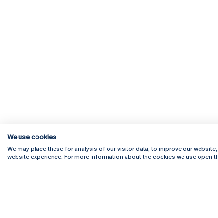
We use cookies
We may place these for analysis of our visitor data, to improve our website
website experience. For more information about the cookies we use open th
Rua Diogo Botelho 1327
Campus 
4169-005 Porto
Webmail
+351 226 196 240
Intranet
Email:
artes@ucp.pt
Serviço
Como C
Newslet