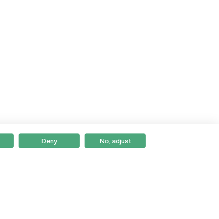
Deny
No, adjust
Braga
Lisboa
Porto
Viseu