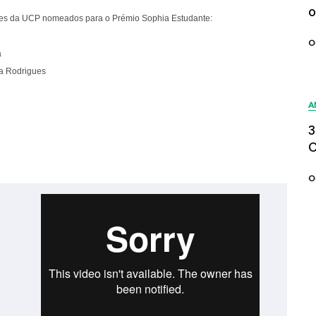
o
tes da UCP nomeados para o Prémio Sophia Estudante:
O
a
da Rodrigues
A
3
C
O