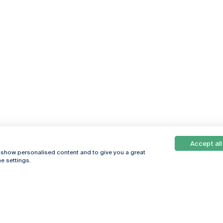
Accept all
, show personalised content and to give you a great
e settings.
Online
© 2026
Universidade
Católica
s
Portuguesa
hegar
Política de
ter
Privacidade