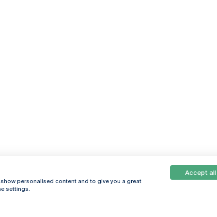
Accept all
, show personalised content and to give you a great
e settings.
Online
© 2026
Universidade
Católica