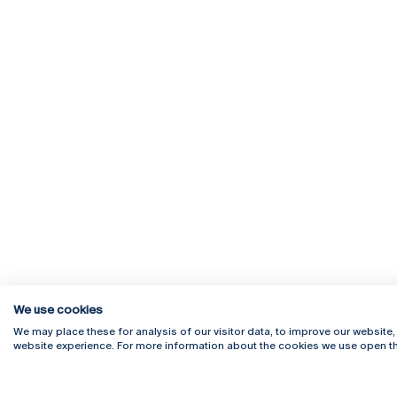
We use cookies
We may place these for analysis of our visitor data, to improve our website
website experience. For more information about the cookies we use open th
Rua Diogo Botelho 1327
Campus 
4169-005 Porto
Webmail
+351 226 196 240
Intranet