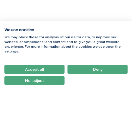
We use cookies
We may place these for analysis of our visitor data, to improve our
Rua Diogo Botelho 1327
Campus Online
website, show personalised content and to give you a great website
4169-005 Porto
Webmail
experience. For more information about the cookies we use open the
+351 226 196 240
Intranet
settings.
Email:
artes@ucp.pt
Serviços
Como Chegar
Accept all
Deny
Newsletter
No, adjust
© 2026
Braga
Universidade Católica
Lisboa
Portuguesa
Porto
Viseu
Política de Privacidade
Termos & Condições
Direitos do Titular dos