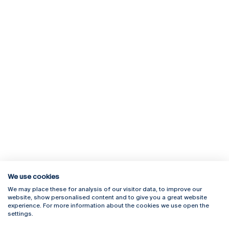
We use cookies
We may place these for analysis of our visitor data, to improve our
Rua Diogo Botelho 1327
Campus Online
website, show personalised content and to give you a great website
4169-005 Porto
Webmail
experience. For more information about the cookies we use open the
+351 226 196 240
Intranet
settings.
Email:
artes@ucp.pt