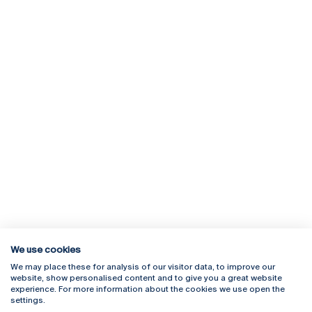
We use cookies
We may place these for analysis of our visitor data, to improve our
Rua Diogo Botelho 1327
Campus Online
website, show personalised content and to give you a great website
4169-005 Porto
Webmail
experience. For more information about the cookies we use open the
+351 226 196 240
Intranet
settings.