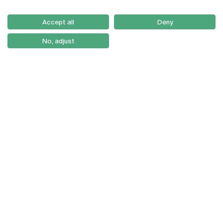
Email:
artes@ucp.pt
Serviços
Como Chegar
Accept all
Deny
Newsletter
No, adjust
© 2026
Braga
Universidade Católica
Lisboa
Portuguesa
Porto
Viseu
Política de Privacidade
Termos & Condições
Direitos do Titular dos
Dados
Entidades Financiadoras