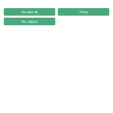
Email:
artes@ucp.pt
Serviços
Como Chegar
Accept all
Deny
Newsletter
No, adjust
© 2026
Braga
Universidade Católica
Lisboa
Portuguesa
Porto
Viseu
Política de Privacidade
Termos & Condições
Direitos do Titular dos
Dados
Entidades Financiadoras