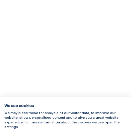
We use cookies
We may place these for analysis of our visitor data, to improve our
Rua Diogo Botelho 1327
Campus Online
website, show personalised content and to give you a great website
4169-005 Porto
Webmail
experience. For more information about the cookies we use open the
+351 226 196 240
Intranet
settings.