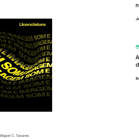
n
J
A
A
d
S
Miguel C. Tavares