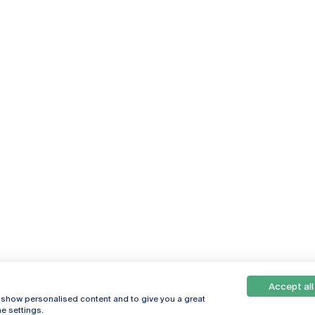
Accept all
, show personalised content and to give you a great
e settings.
Online
© 2026