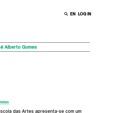
EN
LOG IN
sé Alberto Gomes
Últimas Notícias
INEMA
scola das Artes apresenta-se com um