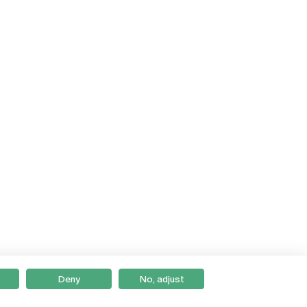
Deny
No, adjust
Braga