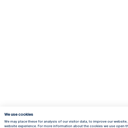
We use cookies
We may place these for analysis of our visitor data, to improve our website
website experience. For more information about the cookies we use open th
Rua Diogo Botelho 1327
Campus 