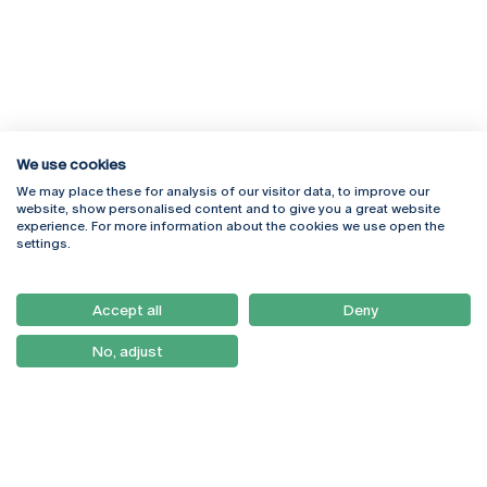
We use cookies
We may place these for analysis of our visitor data, to improve our
Rua Diogo Botelho 1327
Campus Online
website, show personalised content and to give you a great website
4169-005 Porto
Webmail
experience. For more information about the cookies we use open the
+351 226 196 240
Intranet
settings.
Email:
artes@ucp.pt
Serviços
Como Chegar
Accept all
Deny
Newsletter
No, adjust
© 2026
Braga
Universidade Católica
Lisboa
Portuguesa
Porto
Viseu