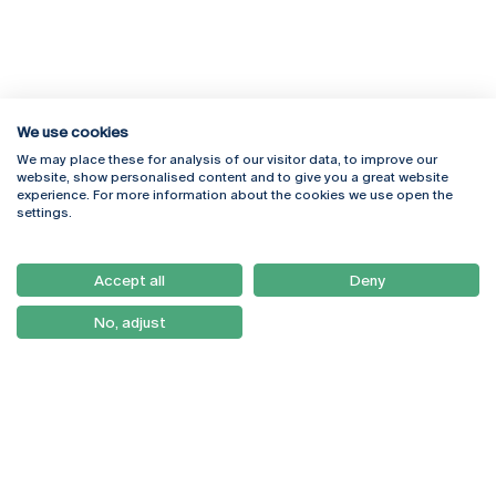
We use cookies
We may place these for analysis of our visitor data, to improve our
Rua Diogo Botelho 1327
Campus Online
website, show personalised content and to give you a great website
4169-005 Porto
Webmail
experience. For more information about the cookies we use open the
+351 226 196 240
Intranet
settings.
Email:
artes@ucp.pt
Serviços
Como Chegar
Accept all
Deny
Newsletter
No, adjust
© 2026
Braga
Universidade Católica
Lisboa
Portuguesa
Porto
Viseu
Política de Privacidade
Termos & Condições