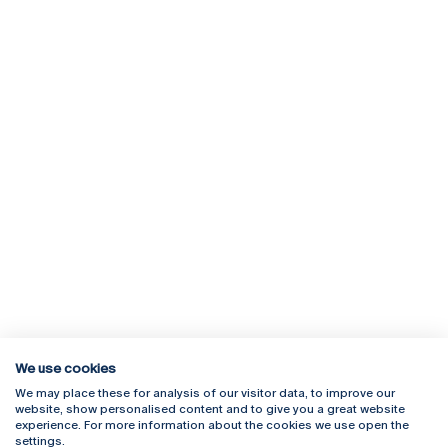
We use cookies
We may place these for analysis of our visitor data, to improve our
Rua Diogo Botelho 1327
Campus Online
website, show personalised content and to give you a great website
4169-005 Porto
Webmail
experience. For more information about the cookies we use open the
+351 226 196 240
Intranet
settings.