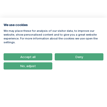
We use cookies
We may place these for analysis of our visitor data, to improve our
Rua Diogo Botelho 1327
Campus Online
website, show personalised content and to give you a great website
4169-005 Porto
Webmail
experience. For more information about the cookies we use open the
+351 226 196 240
Intranet
settings.
Email:
artes@ucp.pt
Serviços
Como Chegar
Accept all
Deny
Newsletter
No, adjust
© 2026
Braga
Universidade Católica
Lisboa
Portuguesa
Porto
Viseu
Política de Privacidade
Termos & Condições