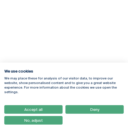
We use cookies
We may place these for analysis of our visitor data, to improve our
Rua Diogo Botelho 1327
Campus Online
website, show personalised content and to give you a great website
4169-005 Porto
Webmail
experience. For more information about the cookies we use open the
+351 226 196 240
Intranet
settings.
Email:
artes@ucp.pt
Serviços
Como Chegar
Accept all
Deny
Newsletter
No, adjust