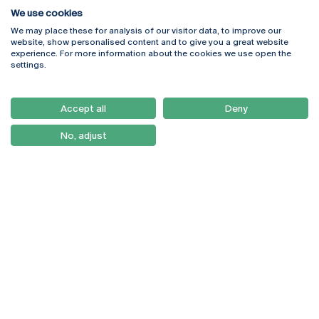
We use cookies
We may place these for analysis of our visitor data, to improve our
Rua Diogo Botelho 1327
Campus Online
website, show personalised content and to give you a great website
4169-005 Porto
Webmail
experience. For more information about the cookies we use open the
+351 226 196 240
Intranet
settings.
Email:
artes@ucp.pt
Serviços
Como Chegar
Accept all
Deny
Newsletter
No, adjust
© 2026
Braga
Universidade Católica
Lisboa
Portuguesa
Porto
Viseu
Política de Privacidade
Termos & Condições
Direitos do Titular dos
Dados