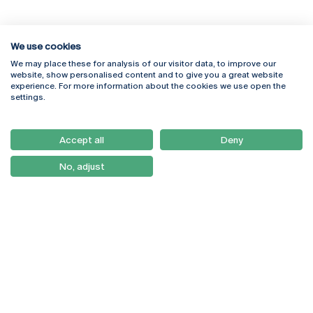
We use cookies
We may place these for analysis of our visitor data, to improve our
Rua Diogo Botelho 1327
Campus Online
website, show personalised content and to give you a great website
4169-005 Porto
Webmail
experience. For more information about the cookies we use open the
+351 226 196 240
Intranet
settings.
Email:
artes@ucp.pt
Serviços
Como Chegar
Accept all
Deny
Newsletter
No, adjust
© 2026
Braga
Universidade Católica
Lisboa
Portuguesa
Porto
Viseu
Política de Privacidade
Termos & Condições
Direitos do Titular dos
Dados