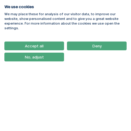
We use cookies
We may place these for analysis of our visitor data, to improve our
Rua Diogo Botelho 1327
Campus Online
website, show personalised content and to give you a great website
4169-005 Porto
Webmail
experience. For more information about the cookies we use open the
+351 226 196 240
Intranet
settings.
Email:
artes@ucp.pt
Serviços
Como Chegar
Accept all
Deny
Newsletter
No, adjust
© 2026
Braga
Universidade Católica
Lisboa
Portuguesa
Porto
Viseu
Política de Privacidade
Termos & Condições
Direitos do Titular dos
Dados