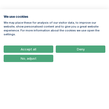
We use cookies
We may place these for analysis of our visitor data, to improve our
Rua Diogo Botelho 1327
Campus Online
website, show personalised content and to give you a great website
4169-005 Porto
Webmail
experience. For more information about the cookies we use open the
+351 226 196 240
Intranet
settings.
Email:
artes@ucp.pt
Serviços
Como Chegar
Accept all
Deny
Newsletter
No, adjust
© 2026
Braga
Universidade Católica
Lisboa
Portuguesa
Porto
Viseu
Política de Privacidade
Termos & Condições
Direitos do Titular dos
Dados