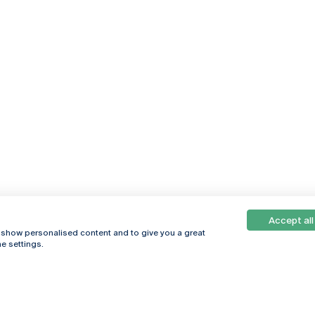
Accept all
, show personalised content and to give you a great
e settings.
Online
© 2026
Universidade
Católica
s
Portuguesa
hegar
Política de