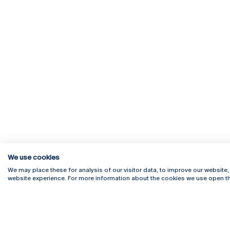
We use cookies
We may place these for analysis of our visitor data, to improve our website
website experience. For more information about the cookies we use open th
Rua Diogo Botelho 1327
Campus 
4169-005 Porto
Webmail
+351 226 196 240
Intranet
Email:
artes@ucp.pt
Serviço
Como C