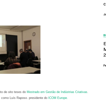
c
J
B
E
M
2
F
to de oito teses do
Mestrado em Gestão de Indústrias Criativas
.
o, como Luís Raposo. presidente do
ICOM Europe.