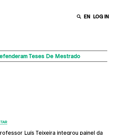
EN
LOG IN
 Defenderam Teses De Mestrado
Últimas Notícias
ITAR
rofessor Luís Teixeira integrou painel da