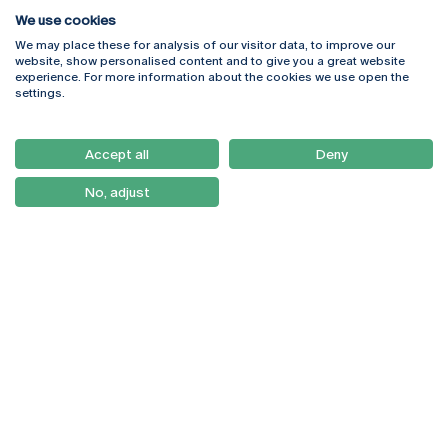
We use cookies
We may place these for analysis of our visitor data, to improve our
Rua Diogo Botelho 1327
Campus Online
website, show personalised content and to give you a great website
4169-005 Porto
Webmail
experience. For more information about the cookies we use open the
+351 226 196 240
Intranet
settings.
Email:
artes@ucp.pt
Serviços
Como Chegar
Accept all
Deny
Newsletter
No, adjust
© 2026
Braga
Universidade Católica
Lisboa
Portuguesa
Porto
Viseu
Política de Privacidade
Termos & Condições
Direitos do Titular dos
Dados