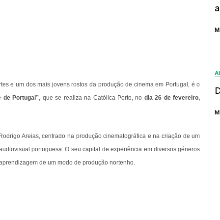
a
M
A
tes e um dos mais jovens rostos da produção de cinema em Portugal, é o
D
 de Portugal”
, que se realiza na Católica Porto, no
dia 26 de fevereiro,
M
r Rodrigo Areias, centrado na produção cinematográfica e na criação de um
udiovisual portuguesa. O seu capital de experiência em diversos géneros
o aprendizagem de um modo de produção nortenho.