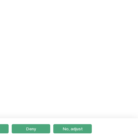
Deny
No, adjust