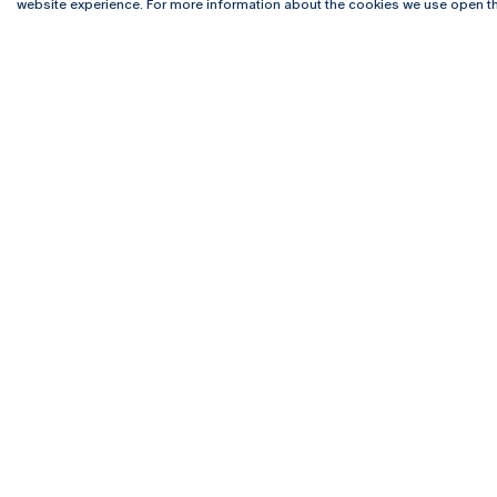
website experience. For more information about the cookies we use open th
Rua Diogo Botelho 1327
Campus 
4169-005 Porto
Webmail
+351 226 196 240
Intranet
Email:
artes@ucp.pt
Serviço
Como C
Newslet