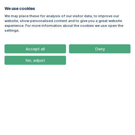
We use cookies
We may place these for analysis of our visitor data, to improve our
Rua Diogo Botelho 1327
Campus Online
website, show personalised content and to give you a great website
4169-005 Porto
Webmail
experience. For more information about the cookies we use open the
+351 226 196 240
Intranet
settings.
Email:
artes@ucp.pt
Serviços
Como Chegar
Accept all
Deny
Newsletter
No, adjust
© 2026
Braga
Universidade Católica
Lisboa
Portuguesa
Porto
Viseu
Política de Privacidade
Termos & Condições
Direitos do Titular dos
Dados