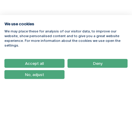
We use cookies
We may place these for analysis of our visitor data, to improve our
Rua Diogo Botelho 1327
Campus Online
website, show personalised content and to give you a great website
4169-005 Porto
Webmail
experience. For more information about the cookies we use open the
+351 226 196 240
Intranet
settings.
Email:
artes@ucp.pt
Serviços
Como Chegar
Accept all
Deny
Newsletter
No, adjust
© 2026
Braga
Universidade Católica
Lisboa
Portuguesa
Porto
Viseu
Política de Privacidade
Termos & Condições
Direitos do Titular dos
Dados