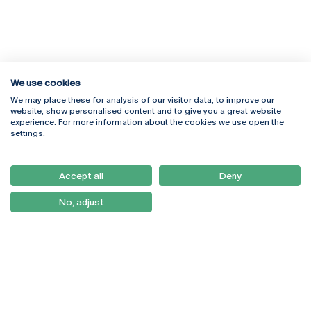
We use cookies
We may place these for analysis of our visitor data, to improve our
Rua Diogo Botelho 1327
Campus Online
website, show personalised content and to give you a great website
4169-005 Porto
Webmail
experience. For more information about the cookies we use open the
+351 226 196 240
Intranet
settings.
Email:
artes@ucp.pt
Serviços
Como Chegar
Accept all
Deny
Newsletter
No, adjust
© 2026
Braga
Universidade Católica
Lisboa
Portuguesa
Porto
Viseu
Política de Privacidade
Termos & Condições